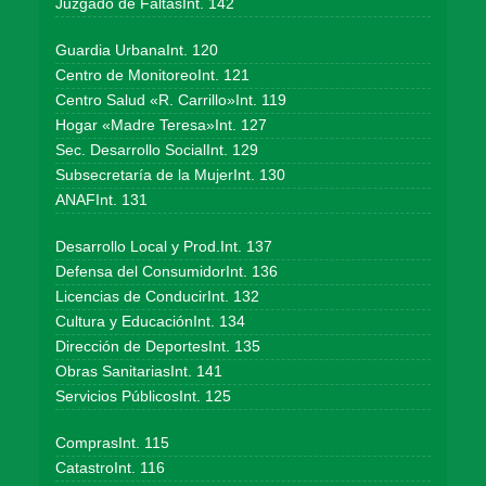
Juzgado de FaltasInt. 142
Guardia UrbanaInt. 120
Centro de MonitoreoInt. 121
Centro Salud «R. Carrillo»Int. 119
Hogar «Madre Teresa»Int. 127
Sec. Desarrollo SocialInt. 129
Subsecretaría de la MujerInt. 130
ANAFInt. 131
Desarrollo Local y Prod.Int. 137
Defensa del ConsumidorInt. 136
Licencias de ConducirInt. 132
Cultura y EducaciónInt. 134
Dirección de DeportesInt. 135
Obras SanitariasInt. 141
Servicios PúblicosInt. 125
ComprasInt. 115
CatastroInt. 116