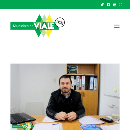
NOTICIAS
GOBIERNO
HCD
TRÁMITES Y SERVICIOS
CIUDAD
PARQUE INDUSTRIAL
RECAUDACIONES