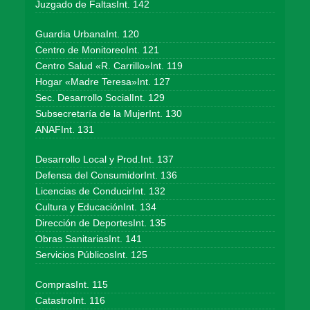
Juzgado de FaltasInt. 142
Guardia UrbanaInt. 120
Centro de MonitoreoInt. 121
Centro Salud «R. Carrillo»Int. 119
Hogar «Madre Teresa»Int. 127
Sec. Desarrollo SocialInt. 129
Subsecretaría de la MujerInt. 130
ANAFInt. 131
Desarrollo Local y Prod.Int. 137
Defensa del ConsumidorInt. 136
Licencias de ConducirInt. 132
Cultura y EducaciónInt. 134
Dirección de DeportesInt. 135
Obras SanitariasInt. 141
Servicios PúblicosInt. 125
ComprasInt. 115
CatastroInt. 116