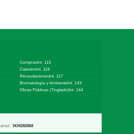
ComprasInt. 115
CatastroInt. 116
RecaudacionesInt. 117
Bromatología y AmbienteInt. 143
Obras Públicas (Tinglado)Int. 144
lamos:
3434282868