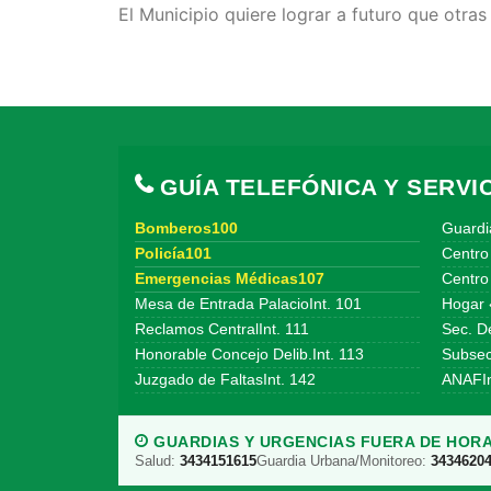
El Municipio quiere lograr a futuro que otras 
GUÍA TELEFÓNICA Y SERVIC
Bomberos100
Guardi
Policía101
Centro
Emergencias Médicas107
Centro 
Mesa de Entrada PalacioInt. 101
Hogar 
Reclamos CentralInt. 111
Sec. De
Honorable Concejo Delib.Int. 113
Subsecr
Juzgado de FaltasInt. 142
ANAFIn
GUARDIAS Y URGENCIAS FUERA DE HORA
Salud:
3434151615
Guardia Urbana/Monitoreo:
3434620