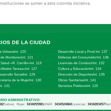
instituciones se sumen a esta colorida iniciativa.
IOS DE LA CIUDAD
a UrbanaInt. 120
Desarrollo Local y Prod.Int. 137
 de MonitoreoInt. 121
Defensa del ConsumidorInt. 136
Salud «R. Carrillo»Int. 119
Licencias de ConducirInt. 132
«Madre Teresa»Int. 127
Cultura y EducaciónInt. 134
sarrollo SocialInt. 129
Dirección de DeportesInt. 135
etaría de la MujerInt. 130
Obras SanitariasInt. 141
t. 131
Servicios PúblicosInt. 125
RIO ADMINISTRATIVO:
482
Subsec. Mujer:
3434055981
ANAF:
3434524860
Licencias:
3434283457
Rec