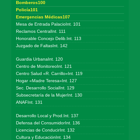
Bomberos100
Policía101
Emergencias Médicas107
Mesa de Entrada PalacioInt. 101
Reclamos CentralInt. 111
Honorable Concejo Delib.Int. 113
Juzgado de FaltasInt. 142
Guardia UrbanaInt. 120
Centro de MonitoreoInt. 121
Centro Salud «R. Carrillo»Int. 119
Hogar «Madre Teresa»Int. 127
Sec. Desarrollo SocialInt. 129
Subsecretaría de la MujerInt. 130
ANAFInt. 131
Desarrollo Local y Prod.Int. 137
Defensa del ConsumidorInt. 136
Licencias de ConducirInt. 132
Cultura y EducaciónInt. 134