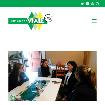
NOTICIAS
GOBIERNO
HCD
TRÁMITES Y SERVICIOS
CIUDAD
PARQUE INDUSTRIAL
RECAUDACIONES