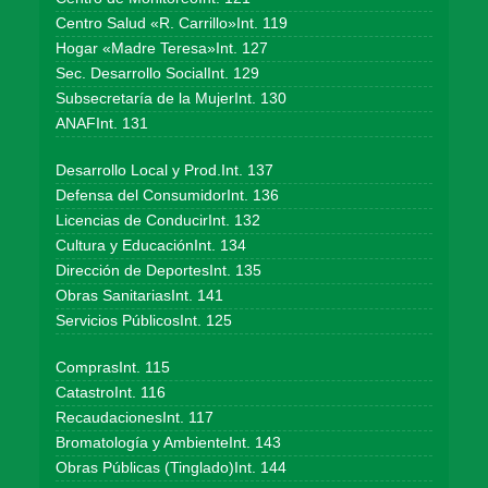
Centro Salud «R. Carrillo»Int. 119
Hogar «Madre Teresa»Int. 127
Sec. Desarrollo SocialInt. 129
Subsecretaría de la MujerInt. 130
ANAFInt. 131
Desarrollo Local y Prod.Int. 137
Defensa del ConsumidorInt. 136
Licencias de ConducirInt. 132
Cultura y EducaciónInt. 134
Dirección de DeportesInt. 135
Obras SanitariasInt. 141
Servicios PúblicosInt. 125
ComprasInt. 115
CatastroInt. 116
RecaudacionesInt. 117
Bromatología y AmbienteInt. 143
Obras Públicas (Tinglado)Int. 144