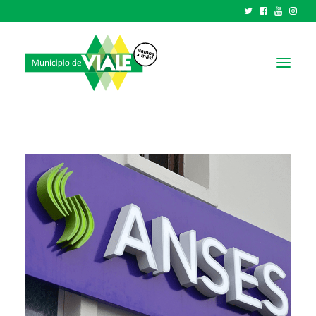
NOTICIAS
GOBIERNO
HCD
TRÁMITES Y SERVICIOS
CIUDAD
PARQUE INDUSTRIAL
RECAUDACIONES