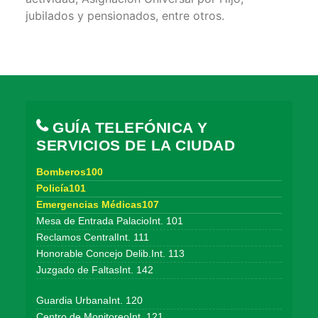
jubilados y pensionados, entre otros.
GUÍA TELEFÓNICA Y
SERVICIOS DE LA CIUDAD
Bomberos100
Policía101
Emergencias Médicas107
Mesa de Entrada PalacioInt. 101
Reclamos CentralInt. 111
Honorable Concejo Delib.Int. 113
Juzgado de FaltasInt. 142
Guardia UrbanaInt. 120
Centro de MonitoreoInt. 121