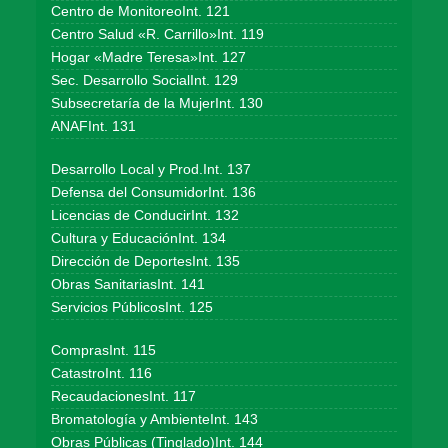
Centro de MonitoreoInt. 121
Centro Salud «R. Carrillo»Int. 119
Hogar «Madre Teresa»Int. 127
Sec. Desarrollo SocialInt. 129
Subsecretaría de la MujerInt. 130
ANAFInt. 131
Desarrollo Local y Prod.Int. 137
Defensa del ConsumidorInt. 136
Licencias de ConducirInt. 132
Cultura y EducaciónInt. 134
Dirección de DeportesInt. 135
Obras SanitariasInt. 141
Servicios PúblicosInt. 125
ComprasInt. 115
CatastroInt. 116
RecaudacionesInt. 117
Bromatología y AmbienteInt. 143
Obras Públicas (Tinglado)Int. 144