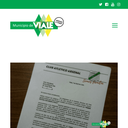
NOTICIAS
GOBIERNO
HCD
TRÁMITES Y SERVICIOS
CIUDAD
PARQUE INDUSTRIAL
RECAUDACIONES