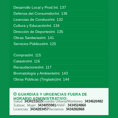
Desarrollo Local y Prod.Int. 137
Defensa del ConsumidorInt. 136
Licencias de ConducirInt. 132
Cultura y EducaciónInt. 134
Dirección de DeportesInt. 135
Obras SanitariasInt. 141
Servicios PúblicosInt. 125
ComprasInt. 115
CatastroInt. 116
RecaudacionesInt. 117
Bromatología y AmbienteInt. 143
Obras Públicas (Tinglado)Int. 144
GUARDIAS Y URGENCIAS FUERA DE
HORARIO ADMINISTRATIVO:
Salud:
3434151615
Guardia Urbana/Monitoreo:
3434620482
Subsec. Mujer:
3434055981
ANAF:
3434524860
Licencias:
3434283457
Reclamos:
3434282868