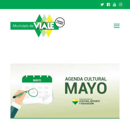
NOTICIAS
GOBIERNO
HCD
TRÁMITES Y SERVICIOS
CIUDAD
PARQUE INDUSTRIAL
RECAUDACIONES