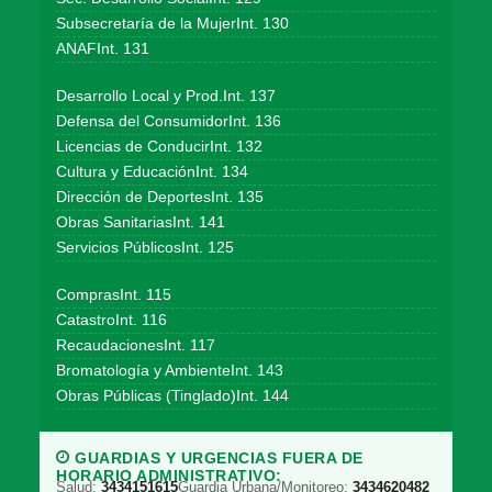
Subsecretaría de la MujerInt. 130
ANAFInt. 131
Desarrollo Local y Prod.Int. 137
Defensa del ConsumidorInt. 136
Licencias de ConducirInt. 132
Cultura y EducaciónInt. 134
Dirección de DeportesInt. 135
Obras SanitariasInt. 141
Servicios PúblicosInt. 125
ComprasInt. 115
CatastroInt. 116
RecaudacionesInt. 117
Bromatología y AmbienteInt. 143
Obras Públicas (Tinglado)Int. 144
GUARDIAS Y URGENCIAS FUERA DE
HORARIO ADMINISTRATIVO:
Salud:
3434151615
Guardia Urbana/Monitoreo:
3434620482