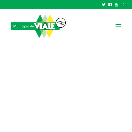
NOTICIAS
GOBIERNO
HCD
TRÁMITES Y SERVICIOS
CIUDAD
PARQUE INDUSTRIAL
RECAUDACIONES