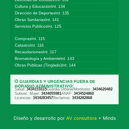
Cultura y EducaciónInt. 134
Dirección de DeportesInt. 135
Obras SanitariasInt. 141
Servicios PúblicosInt. 125
ComprasInt. 115
CatastroInt. 116
RecaudacionesInt. 117
Bromatología y AmbienteInt. 143
Obras Públicas (Tinglado)Int. 144
GUARDIAS Y URGENCIAS FUERA DE
HORARIO ADMINISTRATIVO:
Salud:
3434151615
Guardia Urbana/Monitoreo:
3434620482
Subsec. Mujer:
3434055981
ANAF:
3434524860
Licencias:
3434283457
Reclamos:
3434282868
Diseño y desarrollo por
AV consultora
+ Minds