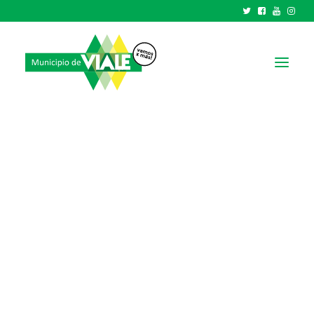
NOTICIAS
GOBIERNO
HCD
TRÁMITES Y SERVICIOS
CIUDAD
PARQUE INDUSTRIAL
RECAUDACIONES