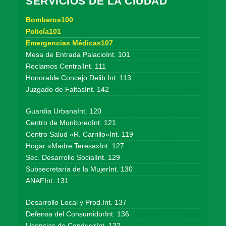
SERVICIOS DE LA CIUDAD
Bomberos100
Policía101
Emergencias Médicas107
Mesa de Entrada PalacioInt. 101
Reclamos CentralInt. 111
Honorable Concejo Delib.Int. 113
Juzgado de FaltasInt. 142
Guardia UrbanaInt. 120
Centro de MonitoreoInt. 121
Centro Salud «R. Carrillo»Int. 119
Hogar «Madre Teresa»Int. 127
Sec. Desarrollo SocialInt. 129
Subsecretaría de la MujerInt. 130
ANAFInt. 131
Desarrollo Local y Prod.Int. 137
Defensa del ConsumidorInt. 136
Licencias de ConducirInt. 132