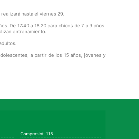
realizará hasta el viernes 29.
ños. De 17:40 a 18:20 para chicos de 7 a 9 años.
alizan entrenamiento.
adultos.
adolescentes, a partir de los 15 años, jóvenes y
ComprasInt. 115