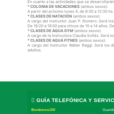
En cuanto a las actividades que se desarrollarán
* COLONIA DE VACACIONES
(ambos sexos):
A partir del próximo lunes 4, de 8:30 a 12:30 hs
* CLASES DE NATACIÓN
(ambos sexos):
A cargo del Instructor Juan P. Romero. Será los
De 18:20 a 19:00 para chicos de 10 a 14 años. D
* CLASES DE AQUA GYM
(ambos sexos):
A cargo de la Instructora Claudia Soñéz. Será lo
* CLASES DE AQUA FITNES
(ambos sexos):
A cargo del Instructor Walter Raggi. Será los d
adultos.
GUÍA TELEFÓNICA Y SERVIC
Bomberos100
Guardi