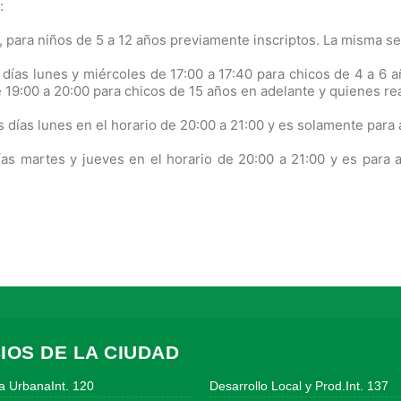
:
., para niños de 5 a 12 años previamente inscriptos. La misma se 
 días lunes y miércoles de 17:00 a 17:40 para chicos de 4 a 6 a
e 19:00 a 20:00 para chicos de 15 años en adelante y quienes re
s días lunes en el horario de 20:00 a 21:00 y es solamente para 
ías martes y jueves en el horario de 20:00 a 21:00 y es para 
IOS DE LA CIUDAD
a UrbanaInt. 120
Desarrollo Local y Prod.Int. 137