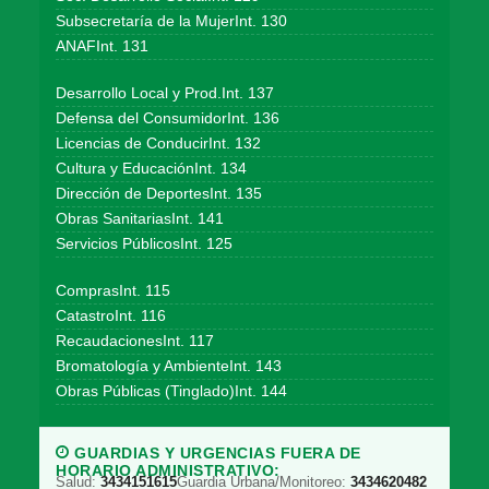
Subsecretaría de la MujerInt. 130
ANAFInt. 131
Desarrollo Local y Prod.Int. 137
Defensa del ConsumidorInt. 136
Licencias de ConducirInt. 132
Cultura y EducaciónInt. 134
Dirección de DeportesInt. 135
Obras SanitariasInt. 141
Servicios PúblicosInt. 125
ComprasInt. 115
CatastroInt. 116
RecaudacionesInt. 117
Bromatología y AmbienteInt. 143
Obras Públicas (Tinglado)Int. 144
GUARDIAS Y URGENCIAS FUERA DE
HORARIO ADMINISTRATIVO:
Salud:
3434151615
Guardia Urbana/Monitoreo:
3434620482