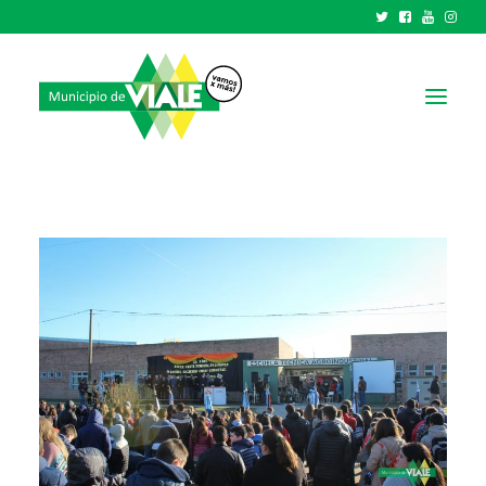
NOTICIAS
GOBIERNO
HCD
TRÁMITES Y SERVICIOS
CIUDAD
PARQUE INDUSTRIAL
RECAUDACIONES