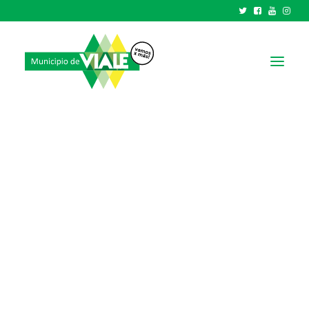
NOTICIAS
GOBIERNO
HCD
TRÁMITES Y SERVICIOS
CIUDAD
PARQUE INDUSTRIAL
RECAUDACIONES