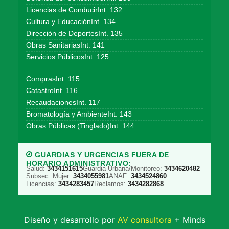
Licencias de ConducirInt. 132
Cultura y EducaciónInt. 134
Dirección de DeportesInt. 135
Obras SanitariasInt. 141
Servicios PúblicosInt. 125
ComprasInt. 115
CatastroInt. 116
RecaudacionesInt. 117
Bromatología y AmbienteInt. 143
Obras Públicas (Tinglado)Int. 144
GUARDIAS Y URGENCIAS FUERA DE
HORARIO ADMINISTRATIVO:
Salud:
3434151615
Guardia Urbana/Monitoreo:
3434620482
Subsec. Mujer:
3434055981
ANAF:
3434524860
Licencias:
3434283457
Reclamos:
3434282868
Diseño y desarrollo por
AV consultora
+ Minds