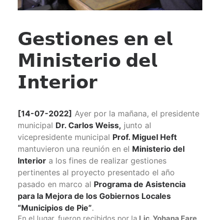
𝗚𝗲𝘀𝘁𝗶𝗼𝗻𝗲𝘀 𝗲𝗻 𝗲𝗹
𝗠𝗶𝗻𝗶𝘀𝘁𝗲𝗿𝗶𝗼 𝗱𝗲𝗹
𝗜𝗻𝘁𝗲𝗿𝗶𝗼𝗿
[14-07-2022]
Ayer por la mañana, el presidente
municipal
Dr. Carlos Weiss,
junto al
vicepresidente municipal
Prof. Miguel Heft
mantuvieron una reunión en el
Ministerio del
Interior
a los fines de realizar gestiones
pertinentes al proyecto presentado el año
pasado en marco al
Programa de Asistencia
para la Mejora de los Gobiernos Locales
“Municipios de Pie”
.
En el lugar, fueron recibidos por la
Lic. Yohana Fare,