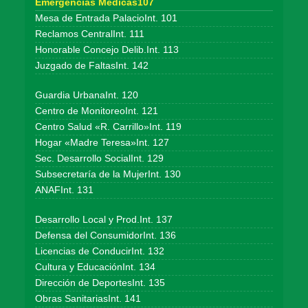
Emergencias Médicas107
Mesa de Entrada PalacioInt. 101
Reclamos CentralInt. 111
Honorable Concejo Delib.Int. 113
Juzgado de FaltasInt. 142
Guardia UrbanaInt. 120
Centro de MonitoreoInt. 121
Centro Salud «R. Carrillo»Int. 119
Hogar «Madre Teresa»Int. 127
Sec. Desarrollo SocialInt. 129
Subsecretaría de la MujerInt. 130
ANAFInt. 131
Desarrollo Local y Prod.Int. 137
Defensa del ConsumidorInt. 136
Licencias de ConducirInt. 132
Cultura y EducaciónInt. 134
Dirección de DeportesInt. 135
Obras SanitariasInt. 141