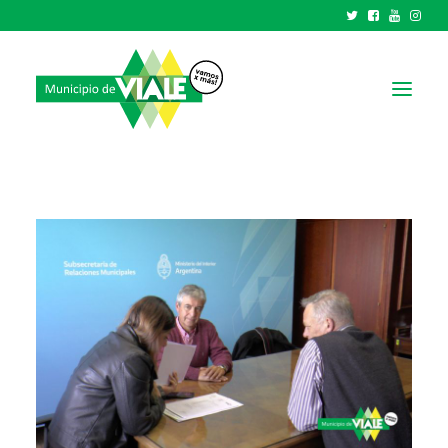
NOTICIAS
GOBIERNO
HCD
TRÁMITES Y SERVICIOS
CIUDAD
PARQUE INDUSTRIAL
RECAUDACIONES