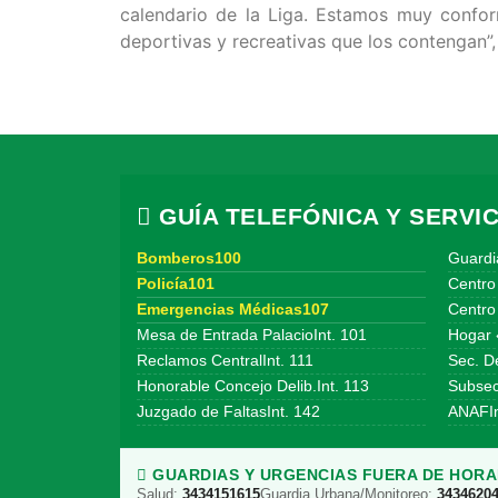
calendario de la Liga. Estamos muy confo
deportivas y recreativas que los contengan”,
GUÍA TELEFÓNICA Y SERVIC
Bomberos100
Guardi
Policía101
Centro
Emergencias Médicas107
Centro 
Mesa de Entrada PalacioInt. 101
Hogar 
Reclamos CentralInt. 111
Sec. De
Honorable Concejo Delib.Int. 113
Subsecr
Juzgado de FaltasInt. 142
ANAFIn
GUARDIAS Y URGENCIAS FUERA DE HORAR
Salud:
3434151615
Guardia Urbana/Monitoreo:
3434620