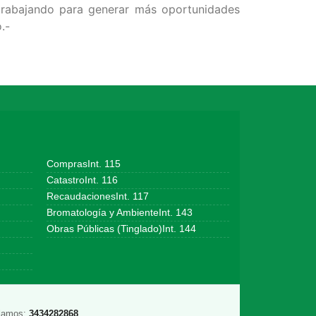
trabajando para generar más oportunidades
.-
ComprasInt. 115
CatastroInt. 116
RecaudacionesInt. 117
Bromatología y AmbienteInt. 143
Obras Públicas (Tinglado)Int. 144
lamos:
3434282868