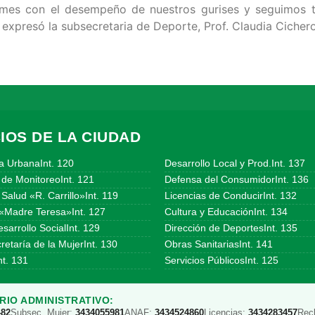
rmes con el desempeño de nuestros gurises y seguimos 
 expresó la subsecretaria de Deporte, Prof. Claudia Cichero
IOS DE LA CIUDAD
a UrbanaInt. 120
Desarrollo Local y Prod.Int. 137
 de MonitoreoInt. 121
Defensa del ConsumidorInt. 136
Salud «R. Carrillo»Int. 119
Licencias de ConducirInt. 132
«Madre Teresa»Int. 127
Cultura y EducaciónInt. 134
sarrollo SocialInt. 129
Dirección de DeportesInt. 135
etaría de la MujerInt. 130
Obras SanitariasInt. 141
t. 131
Servicios PúblicosInt. 125
IO ADMINISTRATIVO:
482
Subsec. Mujer:
3434055981
ANAF:
3434524860
Licencias:
3434283457
Rec