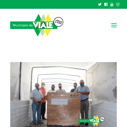
NOTICIAS
GOBIERNO
HCD
TRÁMITES Y SERVICIOS
CIUDAD
PARQUE INDUSTRIAL
RECAUDACIONES