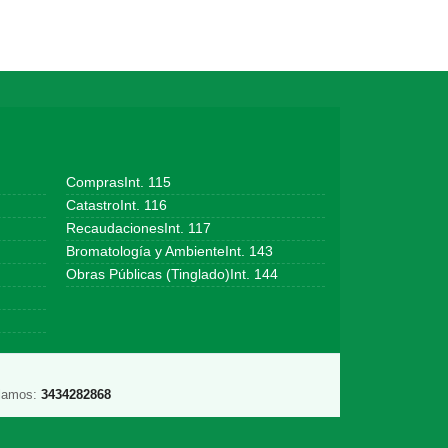
ComprasInt. 115
CatastroInt. 116
RecaudacionesInt. 117
Bromatología y AmbienteInt. 143
Obras Públicas (Tinglado)Int. 144
lamos:
3434282868