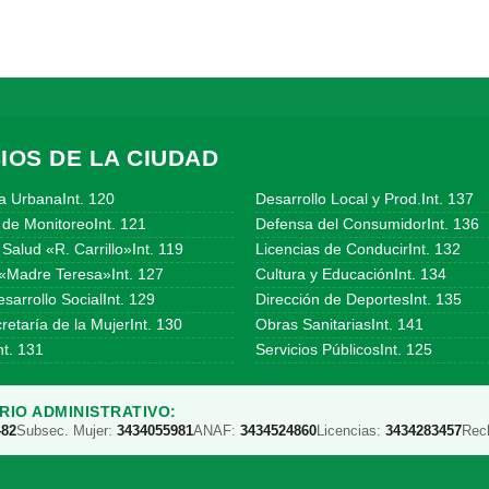
IOS DE LA CIUDAD
a UrbanaInt. 120
Desarrollo Local y Prod.Int. 137
 de MonitoreoInt. 121
Defensa del ConsumidorInt. 136
Salud «R. Carrillo»Int. 119
Licencias de ConducirInt. 132
«Madre Teresa»Int. 127
Cultura y EducaciónInt. 134
sarrollo SocialInt. 129
Dirección de DeportesInt. 135
etaría de la MujerInt. 130
Obras SanitariasInt. 141
t. 131
Servicios PúblicosInt. 125
IO ADMINISTRATIVO:
482
Subsec. Mujer:
3434055981
ANAF:
3434524860
Licencias:
3434283457
Rec