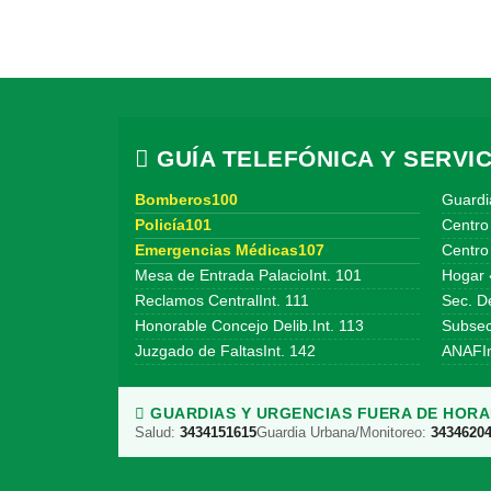
GUÍA TELEFÓNICA Y SERVIC
Bomberos100
Guardi
Policía101
Centro
Emergencias Médicas107
Centro 
Mesa de Entrada PalacioInt. 101
Hogar 
Reclamos CentralInt. 111
Sec. De
Honorable Concejo Delib.Int. 113
Subsecr
Juzgado de FaltasInt. 142
ANAFIn
GUARDIAS Y URGENCIAS FUERA DE HORAR
Salud:
3434151615
Guardia Urbana/Monitoreo:
3434620