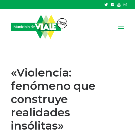
NOTICIAS
GOBIERNO
«Violencia:
HCD
fenómeno que
TRÁMITES Y SERVICIOS
construye
CIUDAD
PARQUE INDUSTRIAL
realidades
insólitas»
RECAUDACIONES