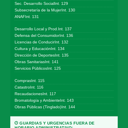
Sec. Desarrollo SocialInt. 129
Subsecretaría de la MujerInt. 130
ANAFInt. 131
Desarrollo Local y Prod.Int. 137
Defensa del ConsumidorInt. 136
Licencias de ConducirInt. 132
Cultura y EducaciónInt. 134
Dirección de DeportesInt. 135
Obras SanitariasInt. 141
Servicios PúblicosInt. 125
ComprasInt. 115
CatastroInt. 116
RecaudacionesInt. 117
Bromatología y AmbienteInt. 143
Obras Públicas (Tinglado)Int. 144
GUARDIAS Y URGENCIAS FUERA DE
HORARIO ADMINISTRATIVO: