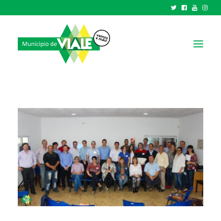
NOTICIAS
GOBIERNO
HCD
TRÁMITES Y SERVICIOS
CIUDAD
PARQUE INDUSTRIAL
RECAUDACIONES