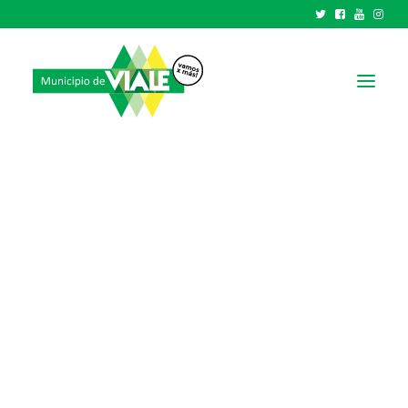
NOTICIAS
GOBIERNO
HCD
TRÁMITES Y SERVICIOS
CIUDAD
PARQUE INDUSTRIAL
RECAUDACIONES