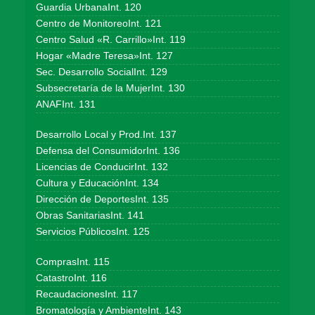
Guardia UrbanaInt. 120
Centro de MonitoreoInt. 121
Centro Salud «R. Carrillo»Int. 119
Hogar «Madre Teresa»Int. 127
Sec. Desarrollo SocialInt. 129
Subsecretaría de la MujerInt. 130
ANAFInt. 131
Desarrollo Local y Prod.Int. 137
Defensa del ConsumidorInt. 136
Licencias de ConducirInt. 132
Cultura y EducaciónInt. 134
Dirección de DeportesInt. 135
Obras SanitariasInt. 141
Servicios PúblicosInt. 125
ComprasInt. 115
CatastroInt. 116
RecaudacionesInt. 117
Bromatología y AmbienteInt. 143