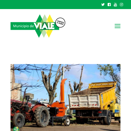
NOTICIAS
GOBIERNO
HCD
TRÁMITES Y SERVICIOS
CIUDAD
PARQUE INDUSTRIAL
RECAUDACIONES