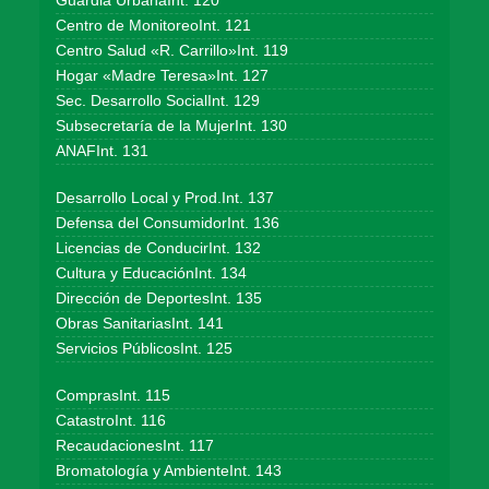
Guardia UrbanaInt. 120
Centro de MonitoreoInt. 121
Centro Salud «R. Carrillo»Int. 119
Hogar «Madre Teresa»Int. 127
Sec. Desarrollo SocialInt. 129
Subsecretaría de la MujerInt. 130
ANAFInt. 131
Desarrollo Local y Prod.Int. 137
Defensa del ConsumidorInt. 136
Licencias de ConducirInt. 132
Cultura y EducaciónInt. 134
Dirección de DeportesInt. 135
Obras SanitariasInt. 141
Servicios PúblicosInt. 125
ComprasInt. 115
CatastroInt. 116
RecaudacionesInt. 117
Bromatología y AmbienteInt. 143