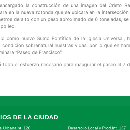
 encargado la construcción de una imagen del Cristo Res
rá en la nueva rotonda que se ubicará en la intersección 
metros de alto con un peso aproximado de 6 toneladas, se
po led.
io como nuevo Sumo Pontífice de la Iglesia Universal, h
y condición sobrenatural nuestras vidas, por lo que en ho
inará “Paseo de Francisco”.
todo el esfuerzo necesario para inaugurar el paseo el 7 d
IOS DE LA CIUDAD
a UrbanaInt. 120
Desarrollo Local y Prod.Int. 137