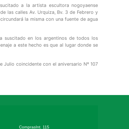
ucitado a la artista escultora nogoyaense
de las calles Av. Urquiza, Bv. 3 de Febrero y
 circundará la misma con una fuente de agua
a suscitado en los argentinos de todos los
menaje a este hecho es que al lugar donde se
e Julio coincidente con el aniversario Nº 107
ComprasInt. 115