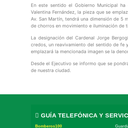
En este sentido el Gobierno Municipal ha
Valentina Fernández, la pieza que se emplaza
Av. San Martín, tendrá una dimensión de 5 
de chorros en movimiento e iluminación de ti
La designación del Cardenal Jorge Bergogl
credos, un reavivamiento del sentido de fe 
emplazará la mencionada imagen se la denom
Desde el Ejecutivo se informo que se pondrá 
de nuestra ciudad.
GUÍA TELEFÓNICA Y SERVIC
Bomberos100
Guardi