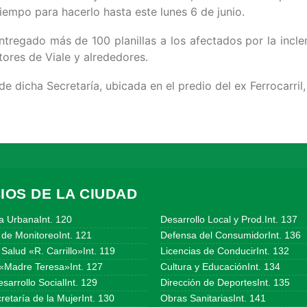
iempo para hacerlo hasta este lunes 6 de junio.
tregado más de 100 planillas a los afectados por la incl
tores de Viale
y alrededores.
de dicha Secretaría, ubicada en el predio del ex Ferrocarril,
IOS DE LA CIUDAD
a UrbanaInt. 120
Desarrollo Local y Prod.Int. 137
 de MonitoreoInt. 121
Defensa del ConsumidorInt. 136
Salud «R. Carrillo»Int. 119
Licencias de ConducirInt. 132
«Madre Teresa»Int. 127
Cultura y EducaciónInt. 134
sarrollo SocialInt. 129
Dirección de DeportesInt. 135
etaría de la MujerInt. 130
Obras SanitariasInt. 141