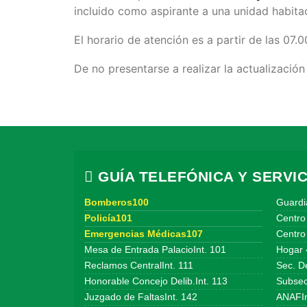
incluido como aspirante a una unidad habitac
El horario de atención es a partir de las 07.
De no presentarse a realizar la actualizació
GUÍA TELEFÓNICA Y SERVIC
Bomberos100
Guardi
Policía101
Centro
Emergencias Médicas107
Centro 
Mesa de Entrada PalacioInt. 101
Hogar 
Reclamos CentralInt. 111
Sec. De
Honorable Concejo Delib.Int. 113
Subsecr
Juzgado de FaltasInt. 142
ANAFIn