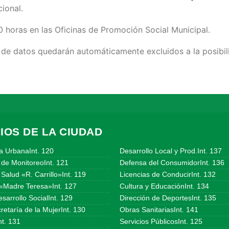
ional.
00 horas en las Oficinas de Promoción Social Municipal.
n de datos quedarán automáticamente excluidos a la posibil
IOS DE LA CIUDAD
a UrbanaInt. 120
Desarrollo Local y Prod.Int. 137
 de MonitoreoInt. 121
Defensa del ConsumidorInt. 136
Salud «R. Carrillo»Int. 119
Licencias de ConducirInt. 132
«Madre Teresa»Int. 127
Cultura y EducaciónInt. 134
sarrollo SocialInt. 129
Dirección de DeportesInt. 135
etaría de la MujerInt. 130
Obras SanitariasInt. 141
t. 131
Servicios PúblicosInt. 125