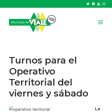
NOTICIAS
GOBIERNO
Turnos para el
HCD
Operativo
TRÁMITES Y SERVICIOS
Territorial del
CIUDAD
PARQUE INDUSTRIAL
viernes y sábado
RECAUDACIONES
La