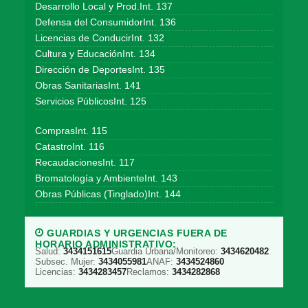
Desarrollo Local y Prod.Int. 137
Defensa del ConsumidorInt. 136
Licencias de ConducirInt. 132
Cultura y EducaciónInt. 134
Dirección de DeportesInt. 135
Obras SanitariasInt. 141
Servicios PúblicosInt. 125
ComprasInt. 115
CatastroInt. 116
RecaudacionesInt. 117
Bromatología y AmbienteInt. 143
Obras Públicas (Tinglado)Int. 144
GUARDIAS Y URGENCIAS FUERA DE
HORARIO ADMINISTRATIVO:
Salud:
3434151615
Guardia Urbana/Monitoreo:
3434620482
Subsec. Mujer:
3434055981
ANAF:
3434524860
Licencias:
3434283457
Reclamos:
3434282868