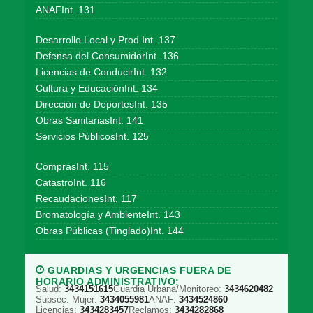
ANAFInt. 131
Desarrollo Local y Prod.Int. 137
Defensa del ConsumidorInt. 136
Licencias de ConducirInt. 132
Cultura y EducaciónInt. 134
Dirección de DeportesInt. 135
Obras SanitariasInt. 141
Servicios PúblicosInt. 125
ComprasInt. 115
CatastroInt. 116
RecaudacionesInt. 117
Bromatología y AmbienteInt. 143
Obras Públicas (Tinglado)Int. 144
GUARDIAS Y URGENCIAS FUERA DE
HORARIO ADMINISTRATIVO:
Salud:
3434151615
Guardia Urbana/Monitoreo:
3434620482
Subsec. Mujer:
3434055981
ANAF:
3434524860
Licencias:
3434283457
Reclamos:
3434282868