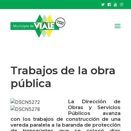
NOTICIAS
GOBIERNO
Trabajos de la obra
HCD
pública
TRÁMITES Y SERVICIOS
CIUDAD
La Dirección de
PARQUE INDUSTRIAL
Obras y Servicios
Públicos avanza
con los trabajos de construcción de una
RECAUDACIONES
vereda paralela a la baranda de protección
de transeúntes que se colocó días