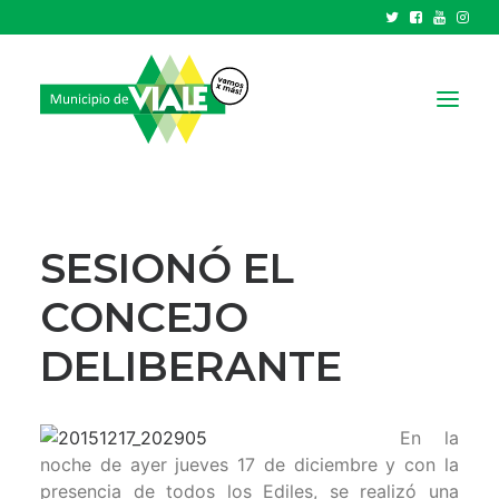
NOTICIAS
GOBIERNO
SESIONÓ EL
HCD
CONCEJO
TRÁMITES Y SERVICIOS
DELIBERANTE
CIUDAD
PARQUE INDUSTRIAL
En la
RECAUDACIONES
noche de ayer jueves 17 de diciembre y con la
presencia de todos los Ediles, se realizó una