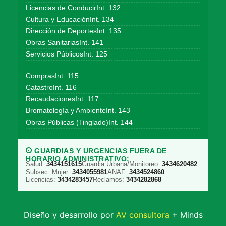
Licencias de ConducirInt. 132
Cultura y EducaciónInt. 134
Dirección de DeportesInt. 135
Obras SanitariasInt. 141
Servicios PúblicosInt. 125
ComprasInt. 115
CatastroInt. 116
RecaudacionesInt. 117
Bromatología y AmbienteInt. 143
Obras Públicas (Tinglado)Int. 144
GUARDIAS Y URGENCIAS FUERA DE
HORARIO ADMINISTRATIVO:
Salud:
3434151615
Guardia Urbana/Monitoreo:
3434620482
Subsec. Mujer:
3434055981
ANAF:
3434524860
Licencias:
3434283457
Reclamos:
3434282868
Diseño y desarrollo por
AV consultora
+ Minds