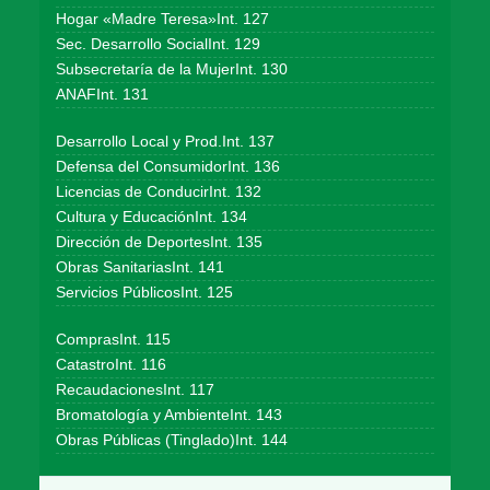
Hogar «Madre Teresa»Int. 127
Sec. Desarrollo SocialInt. 129
Subsecretaría de la MujerInt. 130
ANAFInt. 131
Desarrollo Local y Prod.Int. 137
Defensa del ConsumidorInt. 136
Licencias de ConducirInt. 132
Cultura y EducaciónInt. 134
Dirección de DeportesInt. 135
Obras SanitariasInt. 141
Servicios PúblicosInt. 125
ComprasInt. 115
CatastroInt. 116
RecaudacionesInt. 117
Bromatología y AmbienteInt. 143
Obras Públicas (Tinglado)Int. 144