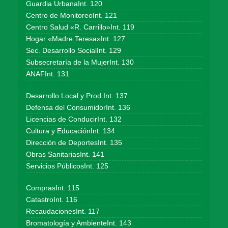
Guardia UrbanaInt. 120
Centro de MonitoreoInt. 121
Centro Salud «R. Carrillo»Int. 119
Hogar «Madre Teresa»Int. 127
Sec. Desarrollo SocialInt. 129
Subsecretaría de la MujerInt. 130
ANAFInt. 131
Desarrollo Local y Prod.Int. 137
Defensa del ConsumidorInt. 136
Licencias de ConducirInt. 132
Cultura y EducaciónInt. 134
Dirección de DeportesInt. 135
Obras SanitariasInt. 141
Servicios PúblicosInt. 125
ComprasInt. 115
CatastroInt. 116
RecaudacionesInt. 117
Bromatología y AmbienteInt. 143