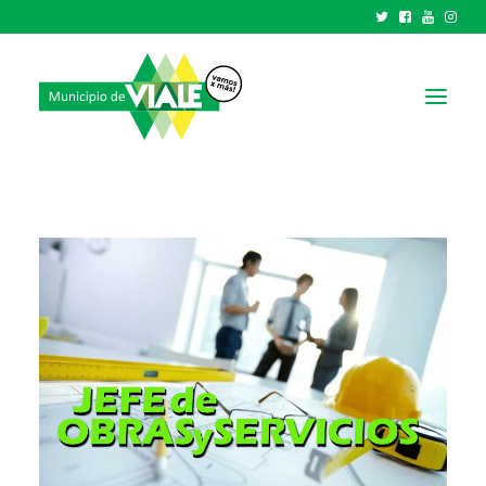
NOTICIAS
GOBIERNO
HCD
TRÁMITES Y SERVICIOS
CIUDAD
PARQUE INDUSTRIAL
RECAUDACIONES