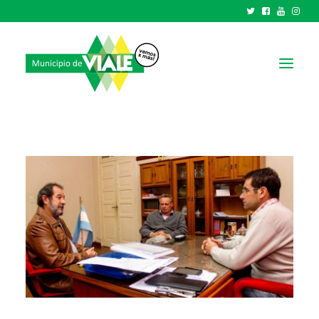
NOTICIAS
GOBIERNO
HCD
TRÁMITES Y SERVICIOS
CIUDAD
PARQUE INDUSTRIAL
RECAUDACIONES