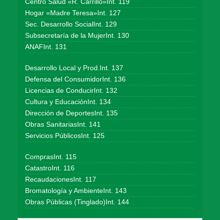
Centro Salud «R. Carrillo»Int. 119
Hogar «Madre Teresa»Int. 127
Sec. Desarrollo SocialInt. 129
Subsecretaría de la MujerInt. 130
ANAFInt. 131
Desarrollo Local y Prod.Int. 137
Defensa del ConsumidorInt. 136
Licencias de ConducirInt. 132
Cultura y EducaciónInt. 134
Dirección de DeportesInt. 135
Obras SanitariasInt. 141
Servicios PúblicosInt. 125
ComprasInt. 115
CatastroInt. 116
RecaudacionesInt. 117
Bromatología y AmbienteInt. 143
Obras Públicas (Tinglado)Int. 144