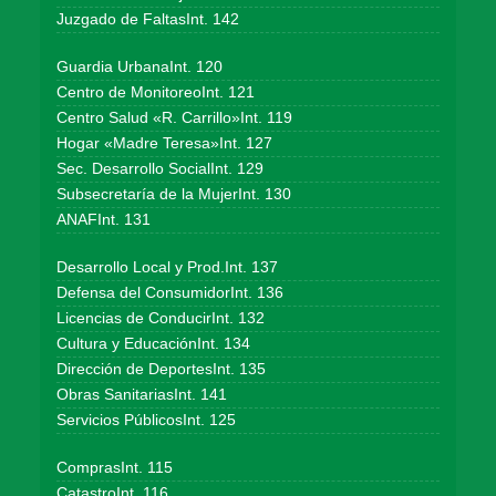
Juzgado de FaltasInt. 142
Guardia UrbanaInt. 120
Centro de MonitoreoInt. 121
Centro Salud «R. Carrillo»Int. 119
Hogar «Madre Teresa»Int. 127
Sec. Desarrollo SocialInt. 129
Subsecretaría de la MujerInt. 130
ANAFInt. 131
Desarrollo Local y Prod.Int. 137
Defensa del ConsumidorInt. 136
Licencias de ConducirInt. 132
Cultura y EducaciónInt. 134
Dirección de DeportesInt. 135
Obras SanitariasInt. 141
Servicios PúblicosInt. 125
ComprasInt. 115
CatastroInt. 116