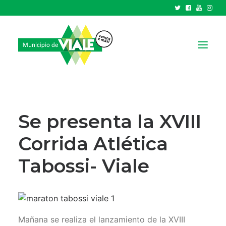
NOTICIAS
GOBIERNO
Se presenta la XVIII
HCD
Corrida Atlética
TRÁMITES Y SERVICIOS
Tabossi- Viale
CIUDAD
PARQUE INDUSTRIAL
RECAUDACIONES
Mañana se realiza el lanzamiento de la XVIII