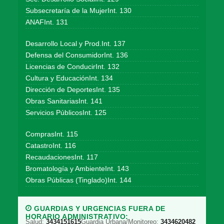
Subsecretaría de la MujerInt. 130
ANAFInt. 131
Desarrollo Local y Prod.Int. 137
Defensa del ConsumidorInt. 136
Licencias de ConducirInt. 132
Cultura y EducaciónInt. 134
Dirección de DeportesInt. 135
Obras SanitariasInt. 141
Servicios PúblicosInt. 125
ComprasInt. 115
CatastroInt. 116
RecaudacionesInt. 117
Bromatología y AmbienteInt. 143
Obras Públicas (Tinglado)Int. 144
GUARDIAS Y URGENCIAS FUERA DE
HORARIO ADMINISTRATIVO:
Salud:
3434151615
Guardia Urbana/Monitoreo:
3434620482