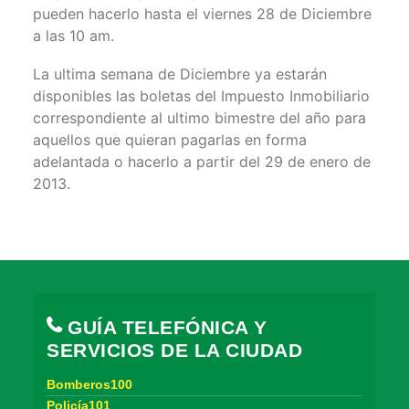
pueden hacerlo hasta el viernes 28 de Diciembre
a las 10 am.
La ultima semana de Diciembre ya estarán
disponibles las boletas del Impuesto Inmobiliario
correspondiente al ultimo bimestre del año para
aquellos que quieran pagarlas en forma
adelantada o hacerlo a partir del 29 de enero de
2013.
GUÍA TELEFÓNICA Y
SERVICIOS DE LA CIUDAD
Bomberos100
Policía101