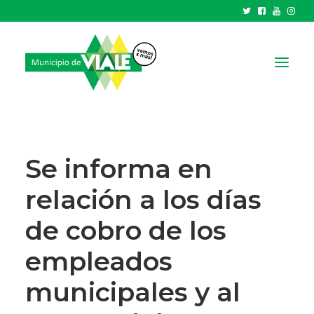
NOTICIAS
GOBIERNO
Se informa en
HCD
relación a los días
TRÁMITES Y SERVICIOS
de cobro de los
CIUDAD
PARQUE INDUSTRIAL
empleados
municipales y al
RECAUDACIONES