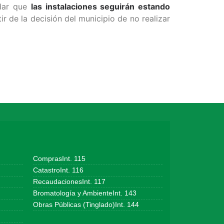
rdar que
las instalaciones seguirán estando
ir de la decisión del municipio de no realizar
ComprasInt. 115
CatastroInt. 116
RecaudacionesInt. 117
Bromatología y AmbienteInt. 143
Obras Públicas (Tinglado)Int. 144