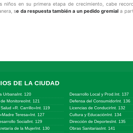
os niños en su primera etapa de crecimiento, cabe reco
anera, s
e da respuesta también a un pedido gremial
a part
IOS DE LA CIUDAD
a UrbanaInt. 120
Desarrollo Local y Prod.Int. 137
 de MonitoreoInt. 121
Defensa del ConsumidorInt. 136
Salud «R. Carrillo»Int. 119
Licencias de ConducirInt. 132
«Madre Teresa»Int. 127
Cultura y EducaciónInt. 134
sarrollo SocialInt. 129
Dirección de DeportesInt. 135
etaría de la MujerInt. 130
Obras SanitariasInt. 141