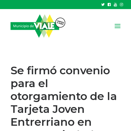
NOTICIAS
GOBIERNO
Se firmó convenio
HCD
para el
TRÁMITES Y SERVICIOS
otorgamiento de la
CIUDAD
PARQUE INDUSTRIAL
Tarjeta Joven
Entrerriano en
RECAUDACIONES