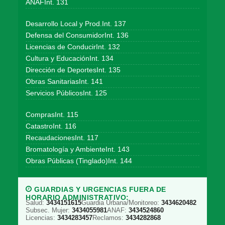
ANAFInt. 131
Desarrollo Local y Prod.Int. 137
Defensa del ConsumidorInt. 136
Licencias de ConducirInt. 132
Cultura y EducaciónInt. 134
Dirección de DeportesInt. 135
Obras SanitariasInt. 141
Servicios PúblicosInt. 125
ComprasInt. 115
CatastroInt. 116
RecaudacionesInt. 117
Bromatología y AmbienteInt. 143
Obras Públicas (Tinglado)Int. 144
GUARDIAS Y URGENCIAS FUERA DE
HORARIO ADMINISTRATIVO:
Salud:
3434151615
Guardia Urbana/Monitoreo:
3434620482
Subsec. Mujer:
3434055981
ANAF:
3434524860
Licencias:
3434283457
Reclamos:
3434282868