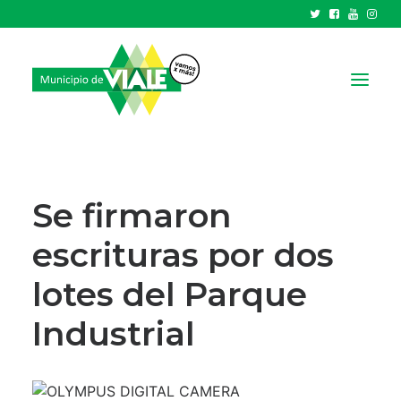
NOTICIAS
GOBIERNO
Se firmaron
HCD
escrituras por dos
TRÁMITES Y SERVICIOS
lotes del Parque
CIUDAD
PARQUE INDUSTRIAL
Industrial
RECAUDACIONES