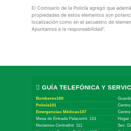
El Comisario de la Policía agregó que además
propiedades de estos elementos son potencia
localización como en el secuestro de elemen
Apuntamos a la responsabilidad”.
GUÍA TELEFÓNICA Y SERVIC
Bomberos100
Guardi
Policía101
Centro
Emergencias Médicas107
Centro 
Mesa de Entrada PalacioInt. 101
Hogar 
Reclamos CentralInt. 111
Sec. De