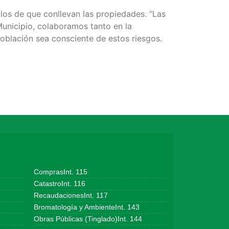
los de que conllevan las propiedades. “Las
Municipio, colaboramos tanto en la
oblación sea consciente de estos riesgos.
ComprasInt. 115
CatastroInt. 116
RecaudacionesInt. 117
Bromatología y AmbienteInt. 143
Obras Públicas (Tinglado)Int. 144