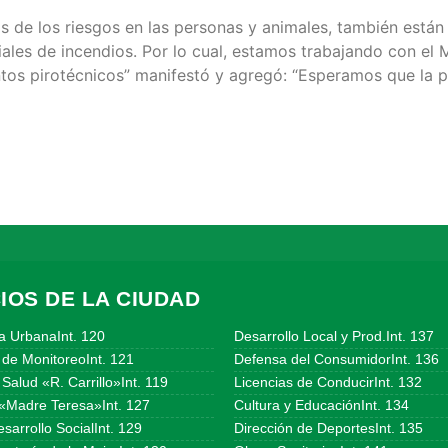
 de los riesgos en las personas y animales, también están 
les de incendios. Por lo cual, estamos trabajando con el 
tos pirotécnicos” manifestó y agregó: “Esperamos que la p
IOS DE LA CIUDAD
a UrbanaInt. 120
Desarrollo Local y Prod.Int. 137
 de MonitoreoInt. 121
Defensa del ConsumidorInt. 136
Salud «R. Carrillo»Int. 119
Licencias de ConducirInt. 132
«Madre Teresa»Int. 127
Cultura y EducaciónInt. 134
sarrollo SocialInt. 129
Dirección de DeportesInt. 135