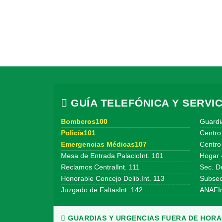
GUÍA TELEFÓNICA Y SERVIC
Bomberos100
Guardi
Policía101
Centro
Emergencias Médicas107
Centro 
Mesa de Entrada PalacioInt. 101
Hogar 
Reclamos CentralInt. 111
Sec. De
Honorable Concejo Delib.Int. 113
Subsecr
Juzgado de FaltasInt. 142
ANAFIn
GUARDIAS Y URGENCIAS FUERA DE HORAR