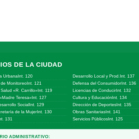
IOS DE LA CIUDAD
a UrbanaInt. 120
Desarrollo Local y Prod.Int. 137
 de MonitoreoInt. 121
Defensa del ConsumidorInt. 136
Salud «R. Carrillo»Int. 119
Licencias de ConducirInt. 132
«Madre Teresa»Int. 127
Cultura y EducaciónInt. 134
sarrollo SocialInt. 129
Dirección de DeportesInt. 135
etaría de la MujerInt. 130
Obras SanitariasInt. 141
t. 131
Servicios PúblicosInt. 125
IO ADMINISTRATIVO: