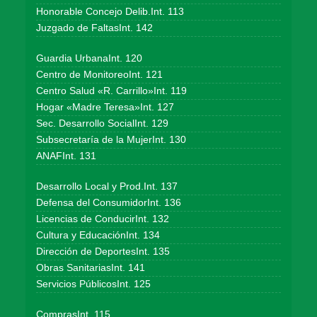
Honorable Concejo Delib.Int. 113
Juzgado de FaltasInt. 142
Guardia UrbanaInt. 120
Centro de MonitoreoInt. 121
Centro Salud «R. Carrillo»Int. 119
Hogar «Madre Teresa»Int. 127
Sec. Desarrollo SocialInt. 129
Subsecretaría de la MujerInt. 130
ANAFInt. 131
Desarrollo Local y Prod.Int. 137
Defensa del ConsumidorInt. 136
Licencias de ConducirInt. 132
Cultura y EducaciónInt. 134
Dirección de DeportesInt. 135
Obras SanitariasInt. 141
Servicios PúblicosInt. 125
ComprasInt. 115