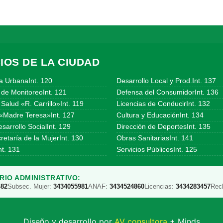
IOS DE LA CIUDAD
a UrbanaInt. 120
Desarrollo Local y Prod.Int. 137
 de MonitoreoInt. 121
Defensa del ConsumidorInt. 136
Salud «R. Carrillo»Int. 119
Licencias de ConducirInt. 132
«Madre Teresa»Int. 127
Cultura y EducaciónInt. 134
sarrollo SocialInt. 129
Dirección de DeportesInt. 135
etaría de la MujerInt. 130
Obras SanitariasInt. 141
t. 131
Servicios PúblicosInt. 125
IO ADMINISTRATIVO:
482
Subsec. Mujer:
3434055981
ANAF:
3434524860
Licencias:
3434283457
Rec
Diseño y desarrollo por
AV consultora
+ Minds