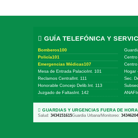
GUÍA TELEFÓNICA Y SERVIC
Bomberos100
Guardi
Policía101
Centro
Emergencias Médicas107
Centro 
Mesa de Entrada PalacioInt. 101
Hogar 
Reclamos CentralInt. 111
Sec. De
Honorable Concejo Delib.Int. 113
Subsecr
Juzgado de FaltasInt. 142
ANAFIn
GUARDIAS Y URGENCIAS FUERA DE HORAR
Salud:
3434151615
Guardia Urbana/Monitoreo:
3434620