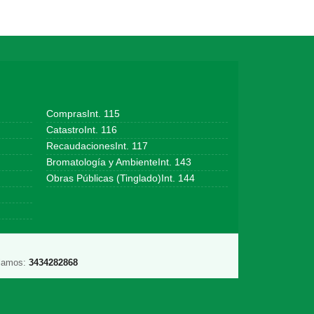
ComprasInt. 115
CatastroInt. 116
RecaudacionesInt. 117
Bromatología y AmbienteInt. 143
Obras Públicas (Tinglado)Int. 144
lamos:
3434282868