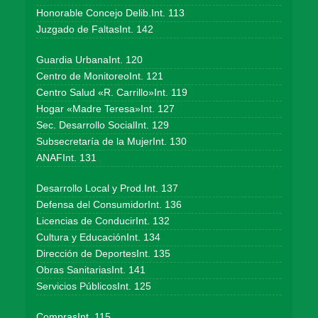
Honorable Concejo Delib.Int. 113
Juzgado de FaltasInt. 142
Guardia UrbanaInt. 120
Centro de MonitoreoInt. 121
Centro Salud «R. Carrillo»Int. 119
Hogar «Madre Teresa»Int. 127
Sec. Desarrollo SocialInt. 129
Subsecretaría de la MujerInt. 130
ANAFInt. 131
Desarrollo Local y Prod.Int. 137
Defensa del ConsumidorInt. 136
Licencias de ConducirInt. 132
Cultura y EducaciónInt. 134
Dirección de DeportesInt. 135
Obras SanitariasInt. 141
Servicios PúblicosInt. 125
ComprasInt. 115