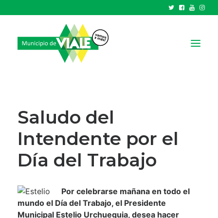
NOTICIAS
GOBIERNO
Saludo del
HCD
Intendente por el
TRÁMITES Y SERVICIOS
Día del Trabajo
CIUDAD
PARQUE INDUSTRIAL
Por celebrarse mañana en todo el
RECAUDACIONES
mundo el Día del Trabajo, el Presidente
Municipal Estelio Urchueguia, desea hacer