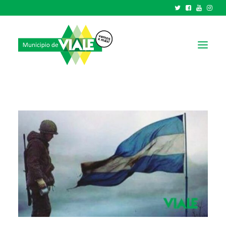
NOTICIAS
GOBIERNO
HCD
TRÁMITES Y SERVICIOS
CIUDAD
PARQUE INDUSTRIAL
RECAUDACIONES