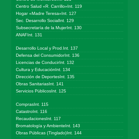
Centro Salud «R. Carrillo»Int. 119
Hogar «Madre Teresa»Int. 127
Sec. Desarrollo SocialInt. 129
Subsecretaría de la MujerInt. 130
ANAFInt. 131
Desarrollo Local y Prod.Int. 137
Defensa del ConsumidorInt. 136
Licencias de ConducirInt. 132
Cultura y EducaciónInt. 134
Dirección de DeportesInt. 135
Obras SanitariasInt. 141
Servicios PúblicosInt. 125
ComprasInt. 115
CatastroInt. 116
RecaudacionesInt. 117
Bromatología y AmbienteInt. 143
Obras Públicas (Tinglado)Int. 144