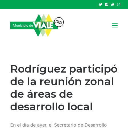
NOTICIAS
GOBIERNO
Rodríguez participó
HCD
de la reunión zonal
TRÁMITES Y SERVICIOS
de áreas de
CIUDAD
PARQUE INDUSTRIAL
desarrollo local
RECAUDACIONES
En el día de ayer, el Secretario de Desarrollo