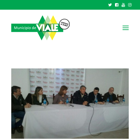
NOTICIAS
GOBIERNO
HCD
TRÁMITES Y SERVICIOS
CIUDAD
PARQUE INDUSTRIAL
RECAUDACIONES