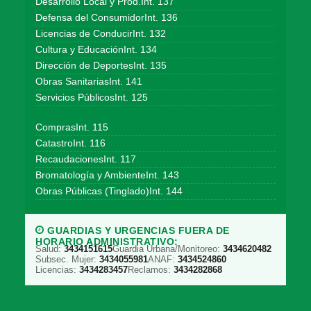
Desarrollo Local y Prod.Int. 137
Defensa del ConsumidorInt. 136
Licencias de ConducirInt. 132
Cultura y EducaciónInt. 134
Dirección de DeportesInt. 135
Obras SanitariasInt. 141
Servicios PúblicosInt. 125
ComprasInt. 115
CatastroInt. 116
RecaudacionesInt. 117
Bromatología y AmbienteInt. 143
Obras Públicas (Tinglado)Int. 144
GUARDIAS Y URGENCIAS FUERA DE
HORARIO ADMINISTRATIVO:
Salud:
3434151615
Guardia Urbana/Monitoreo:
3434620482
Subsec. Mujer:
3434055981
ANAF:
3434524860
Licencias:
3434283457
Reclamos:
3434282868