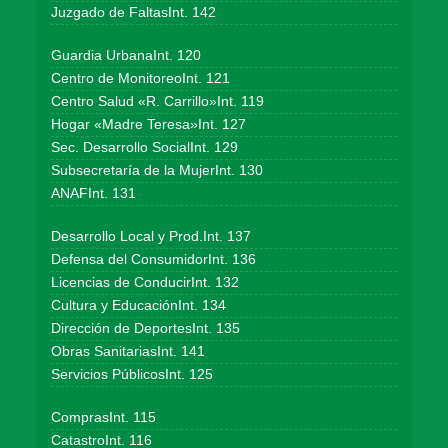
Juzgado de FaltasInt. 142
Guardia UrbanaInt. 120
Centro de MonitoreoInt. 121
Centro Salud «R. Carrillo»Int. 119
Hogar «Madre Teresa»Int. 127
Sec. Desarrollo SocialInt. 129
Subsecretaría de la MujerInt. 130
ANAFInt. 131
Desarrollo Local y Prod.Int. 137
Defensa del ConsumidorInt. 136
Licencias de ConducirInt. 132
Cultura y EducaciónInt. 134
Dirección de DeportesInt. 135
Obras SanitariasInt. 141
Servicios PúblicosInt. 125
ComprasInt. 115
CatastroInt. 116