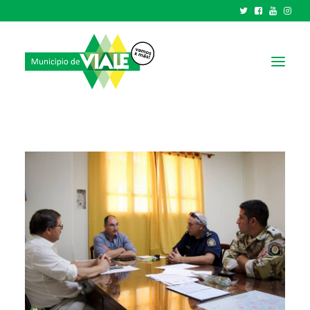
NOTICIAS
GOBIERNO
HCD
TRÁMITES Y SERVICIOS
CIUDAD
PARQUE INDUSTRIAL
RECAUDACIONES