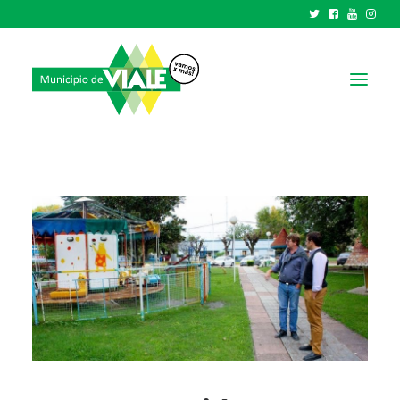
NOTICIAS
GOBIERNO
HCD
TRÁMITES Y SERVICIOS
CIUDAD
PARQUE INDUSTRIAL
RECAUDACIONES