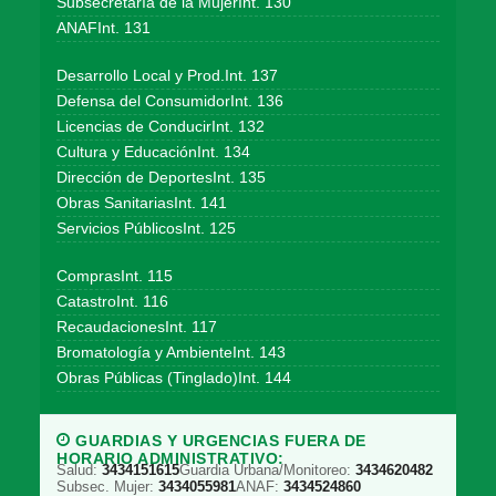
Subsecretaría de la MujerInt. 130
ANAFInt. 131
Desarrollo Local y Prod.Int. 137
Defensa del ConsumidorInt. 136
Licencias de ConducirInt. 132
Cultura y EducaciónInt. 134
Dirección de DeportesInt. 135
Obras SanitariasInt. 141
Servicios PúblicosInt. 125
ComprasInt. 115
CatastroInt. 116
RecaudacionesInt. 117
Bromatología y AmbienteInt. 143
Obras Públicas (Tinglado)Int. 144
GUARDIAS Y URGENCIAS FUERA DE
HORARIO ADMINISTRATIVO:
Salud:
3434151615
Guardia Urbana/Monitoreo:
3434620482
Subsec. Mujer:
3434055981
ANAF:
3434524860