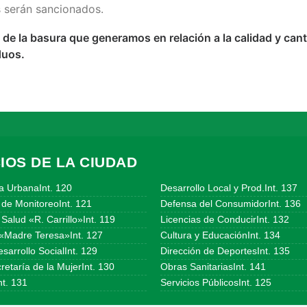
s serán sancionados.
 la basura que generamos en relación a la calidad y cant
duos.
IOS DE LA CIUDAD
a UrbanaInt. 120
Desarrollo Local y Prod.Int. 137
 de MonitoreoInt. 121
Defensa del ConsumidorInt. 136
Salud «R. Carrillo»Int. 119
Licencias de ConducirInt. 132
«Madre Teresa»Int. 127
Cultura y EducaciónInt. 134
sarrollo SocialInt. 129
Dirección de DeportesInt. 135
etaría de la MujerInt. 130
Obras SanitariasInt. 141
t. 131
Servicios PúblicosInt. 125