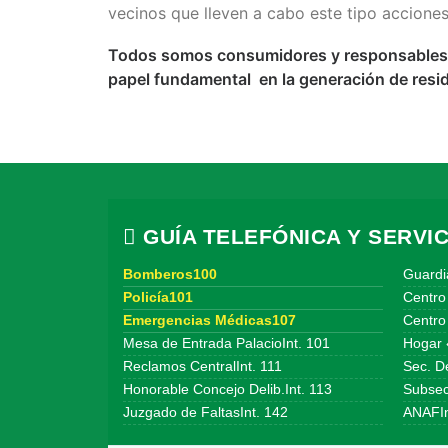
vecinos que lleven a cabo este tipo accione
Todos somos consumidores y responsables de
papel fundamental en la generación de resi
GUÍA TELEFÓNICA Y SERVIC
Bomberos100
Guardi
Policía101
Centro
Emergencias Médicas107
Centro 
Mesa de Entrada PalacioInt. 101
Hogar 
Reclamos CentralInt. 111
Sec. De
Honorable Concejo Delib.Int. 113
Subsecr
Juzgado de FaltasInt. 142
ANAFIn