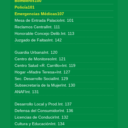
Bomberos100
Policía101
Emergencias Médicas107
Mesa de Entrada PalacioInt. 101
Reclamos CentralInt. 111
Honorable Concejo Delib.Int. 113
Juzgado de FaltasInt. 142
Guardia UrbanaInt. 120
Centro de MonitoreoInt. 121
Centro Salud «R. Carrillo»Int. 119
Hogar «Madre Teresa»Int. 127
Sec. Desarrollo SocialInt. 129
Subsecretaría de la MujerInt. 130
ANAFInt. 131
Desarrollo Local y Prod.Int. 137
Defensa del ConsumidorInt. 136
Licencias de ConducirInt. 132
Cultura y EducaciónInt. 134