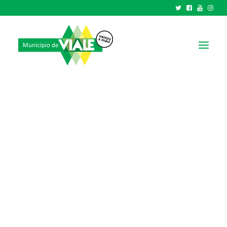
NOTICIAS
GOBIERNO
HCD
TRÁMITES Y SERVICIOS
CIUDAD
PARQUE INDUSTRIAL
RECAUDACIONES