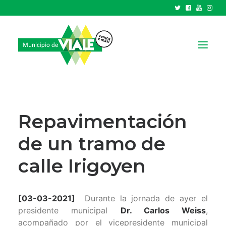
NOTICIAS
GOBIERNO
Repavimentación
HCD
de un tramo de
TRÁMITES Y SERVICIOS
calle Irigoyen
CIUDAD
PARQUE INDUSTRIAL
[03-03-2021]
Durante la jornada de ayer el
RECAUDACIONES
presidente municipal
Dr. Carlos Weiss
,
acompañado por el vicepresidente municipal