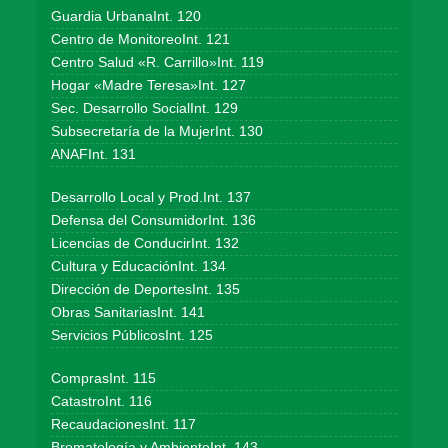
Guardia UrbanaInt. 120
Centro de MonitoreoInt. 121
Centro Salud «R. Carrillo»Int. 119
Hogar «Madre Teresa»Int. 127
Sec. Desarrollo SocialInt. 129
Subsecretaría de la MujerInt. 130
ANAFInt. 131
Desarrollo Local y Prod.Int. 137
Defensa del ConsumidorInt. 136
Licencias de ConducirInt. 132
Cultura y EducaciónInt. 134
Dirección de DeportesInt. 135
Obras SanitariasInt. 141
Servicios PúblicosInt. 125
ComprasInt. 115
CatastroInt. 116
RecaudacionesInt. 117
Bromatología y AmbienteInt. 143