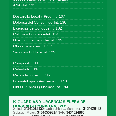
ANAFInt. 131
Desarrollo Local y Prod.Int. 137
Defensa del ConsumidorInt. 136
Licencias de ConducirInt. 132
Cultura y EducaciónInt. 134
Dirección de DeportesInt. 135
Obras SanitariasInt. 141
Servicios PúblicosInt. 125
ComprasInt. 115
CatastroInt. 116
RecaudacionesInt. 117
Bromatología y AmbienteInt. 143
Obras Públicas (Tinglado)Int. 144
GUARDIAS Y URGENCIAS FUERA DE
HORARIO ADMINISTRATIVO:
Salud:
3434151615
Guardia Urbana/Monitoreo:
3434620482
Subsec. Mujer:
3434055981
ANAF:
3434524860