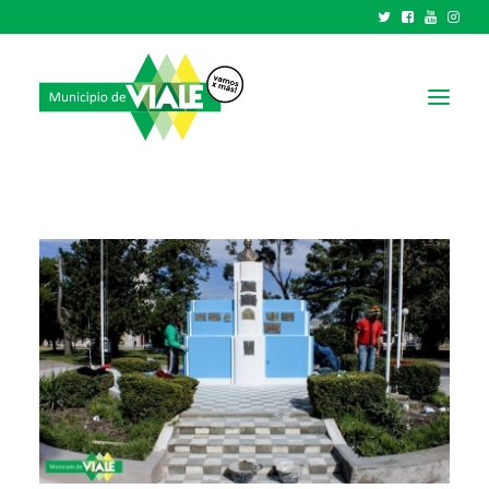
NOTICIAS
GOBIERNO
HCD
TRÁMITES Y SERVICIOS
CIUDAD
PARQUE INDUSTRIAL
RECAUDACIONES